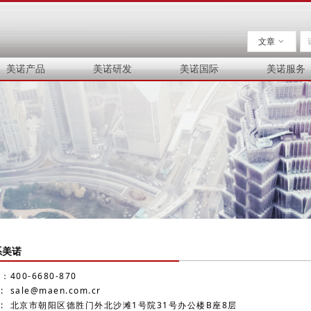
文章
ꀁ
美诺产品
美诺研发
美诺国际
美诺服务
系美诺
400-6680-870
 sale@maen.com.cr
: 北京市朝阳区德胜门外北沙滩1号院31号办公楼B座8层